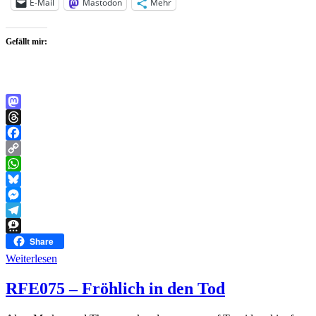
E-Mail
Mastodon
Mehr
Gefällt mir:
Mastodon
Threads
Facebook
Copy
Link
WhatsApp
Bluesky
Messenger
Telegram
Threema
Share
Weiterlesen
RFE075 – Fröhlich in den Tod