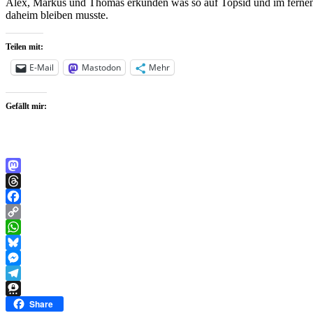
Alex, Markus und Thomas erkunden was so auf Topsid und im fernen R
daheim bleiben musste.
Teilen mit:
E-Mail
Mastodon
Mehr
Gefällt mir:
Mastodon
Threads
Facebook
Copy
Link
WhatsApp
Bluesky
Messenger
Telegram
Threema
Share