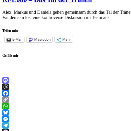
Alex, Markus und Daniela gehen gemeinsam durch das Tal der Tränen,
Vandemaan löst eine kontroverse Diskussion im Team aus.
Teilen mit:
E-Mail
Mastodon
Mehr
Gefällt mir:
Mastodon
Threads
Facebook
Copy
Link
WhatsApp
Bluesky
Messenger