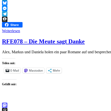
Link
WhatsApp
Bluesky
Messenger
Telegram
Threema
Share
Weiterlesen
RFE078 – Die Meute sagt Danke
Alex, Markus und Daniela holen ein paar Romane auf und besprechen 
Teilen mit:
E-Mail
Mastodon
Mehr
Gefällt mir:
Mastodon