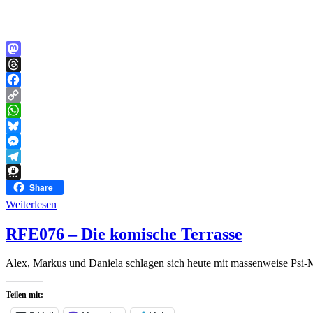
Mastodon
Threads
Facebook
Copy
Link
WhatsApp
Bluesky
Messenger
Telegram
Threema
Share
Weiterlesen
RFE076 – Die komische Terrasse
Alex, Markus und Daniela schlagen sich heute mit massenweise Psi
Teilen mit: