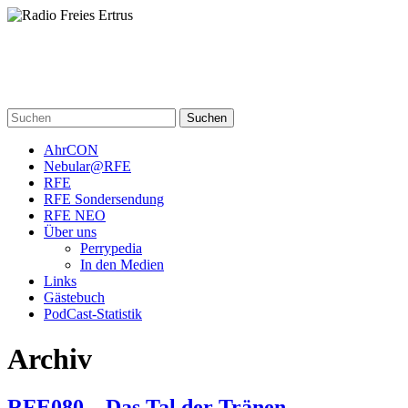
Skip
to
content
Radio Freies Ertrus
Ein Perry Rhodan PodCast
Suchen
AhrCON
Nebular@RFE
RFE
RFE Sondersendung
RFE NEO
Über uns
Perrypedia
In den Medien
Links
Gästebuch
PodCast-Statistik
Archiv
RFE080 – Das Tal der Tränen