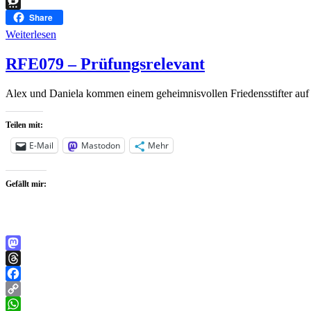
Telegram
Threema
Share
Weiterlesen
RFE079 – Prüfungsrelevant
Alex und Daniela kommen einem geheimnisvollen Friedensstifter auf 
Teilen mit:
E-Mail
Mastodon
Mehr
Gefällt mir:
Mastodon
Threads
Facebook
Copy