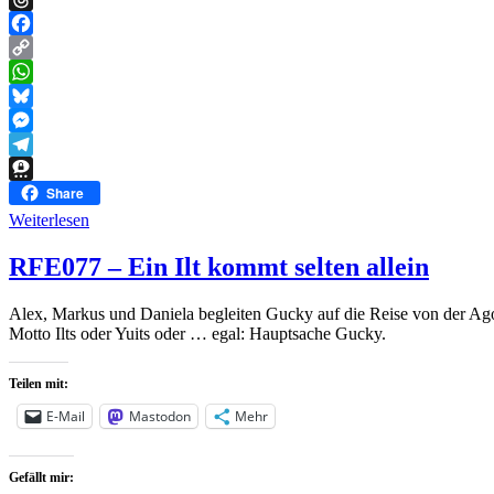
Threads
Facebook
Copy
Link
WhatsApp
Bluesky
Messenger
Telegram
Threema
Share
Weiterlesen
RFE077 – Ein Ilt kommt selten allein
Alex, Markus und Daniela begleiten Gucky auf die Reise von der Agol
Motto Ilts oder Yuits oder … egal: Hauptsache Gucky.
Teilen mit:
E-Mail
Mastodon
Mehr
Gefällt mir: