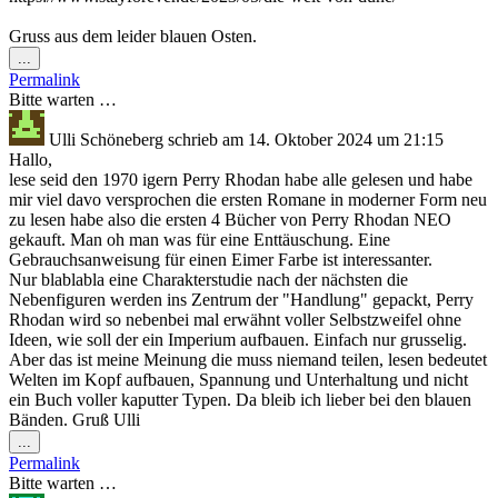
Gruss aus dem leider blauen Osten.
Diese
...
Metabox
Permalink
ein-/ausblenden.
Bitte warten …
Ulli Schöneberg
schrieb am
14. Oktober 2024
um
21:15
Hallo,
lese seid den 1970 igern Perry Rhodan habe alle gelesen und habe
mir viel davo versprochen die ersten Romane in moderner Form neu
zu lesen habe also die ersten 4 Bücher von Perry Rhodan NEO
gekauft. Man oh man was für eine Enttäuschung. Eine
Gebrauchsanweisung für einen Eimer Farbe ist interessanter.
Nur blablabla eine Charakterstudie nach der nächsten die
Nebenfiguren werden ins Zentrum der "Handlung" gepackt, Perry
Rhodan wird so nebenbei mal erwähnt voller Selbstzweifel ohne
Ideen, wie soll der ein Imperium aufbauen. Einfach nur grusselig.
Aber das ist meine Meinung die muss niemand teilen, lesen bedeutet
Welten im Kopf aufbauen, Spannung und Unterhaltung und nicht
ein Buch voller kaputter Typen. Da bleib ich lieber bei den blauen
Bänden. Gruß Ulli
Diese
...
Metabox
Permalink
ein-/ausblenden.
Bitte warten …