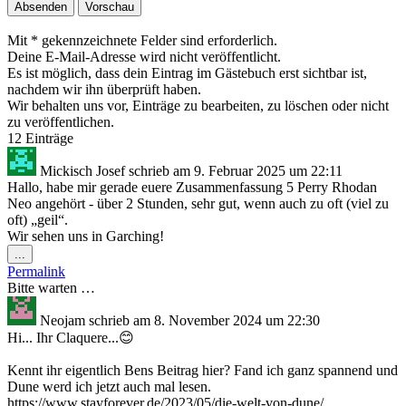
Mit * gekennzeichnete Felder sind erforderlich.
Deine E-Mail-Adresse wird nicht veröffentlicht.
Es ist möglich, dass dein Eintrag im Gästebuch erst sichtbar ist,
nachdem wir ihn überprüft haben.
Wir behalten uns vor, Einträge zu bearbeiten, zu löschen oder nicht
zu veröffentlichen.
12 Einträge
Mickisch Josef
schrieb am
9. Februar 2025
um
22:11
Hallo, habe mir gerade euere Zusammenfassung 5 Perry Rhodan
Neo angehört - über 2 Stunden, sehr gut, wenn auch zu oft (viel zu
oft) „geil“.
Wir sehen uns in Garching!
Diese
...
Metabox
Permalink
ein-/ausblenden.
Bitte warten …
Neojam
schrieb am
8. November 2024
um
22:30
Hi... Ihr Claquere...😊
Kennt ihr eigentlich Bens Beitrag hier? Fand ich ganz spannend und
Dune werd ich jetzt auch mal lesen.
https://www.stayforever.de/2023/05/die-welt-von-dune/