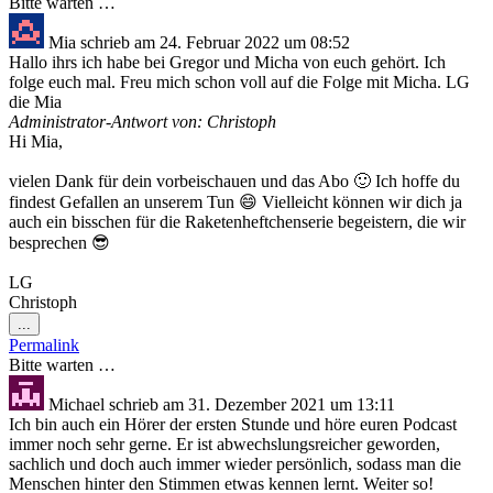
Bitte warten …
Mia
schrieb am
24. Februar 2022
um
08:52
Hallo ihrs ich habe bei Gregor und Micha von euch gehört. Ich
folge euch mal. Freu mich schon voll auf die Folge mit Micha. LG
die Mia
Administrator-Antwort von: Christoph
Hi Mia,
vielen Dank für dein vorbeischauen und das Abo 🙂 Ich hoffe du
findest Gefallen an unserem Tun 😄 Vielleicht können wir dich ja
auch ein bisschen für die Raketenheftchenserie begeistern, die wir
besprechen 😎
LG
Christoph
Diese
...
Metabox
Permalink
ein-/ausblenden.
Bitte warten …
Michael
schrieb am
31. Dezember 2021
um
13:11
Ich bin auch ein Hörer der ersten Stunde und höre euren Podcast
immer noch sehr gerne. Er ist abwechslungsreicher geworden,
sachlich und doch auch immer wieder persönlich, sodass man die
Menschen hinter den Stimmen etwas kennen lernt. Weiter so!