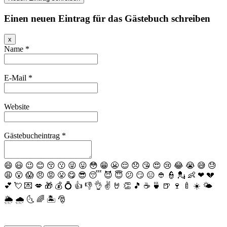
Einen neuen Eintrag für das Gästebuch schreiben
Dieses
x
Formular
Name
*
ausblenden
E-Mail
*
Website
Gästebucheintrag
*
😄
😃
😉
😊
😚
😗
😜
😛
😳
😁
😬
😌
😞
😘
😍
😢
😂
😭
😅
😓
😩
😮
😱
😠
😡
😤
😋
😎
😴
😈
😇
😕
😏
😑
👲
👮
💂
👶
❤
💔
💕
💘
💌
💋
🎁
💰
💍
👍
👎
👌
✌️
🤘
👏
🎵
☕️
🍵
🍺
🍷
🍼
☀️
🌤
🌦
🌧
🌜
🌈
🏝
🎅