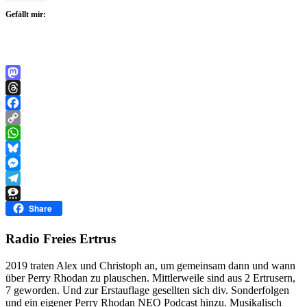
Gefällt mir:
Mastodon
Threads
Facebook
Copy
Link
WhatsApp
Bluesky
Messenger
Telegram
Threema
Share
Radio Freies Ertrus
2019 traten Alex und Christoph an, um gemeinsam dann und wann
über Perry Rhodan zu plauschen. Mittlerweile sind aus 2 Ertrusern,
7 geworden. Und zur Erstauflage gesellten sich div. Sonderfolgen
und ein eigener Perry Rhodan NEO Podcast hinzu. Musikalisch