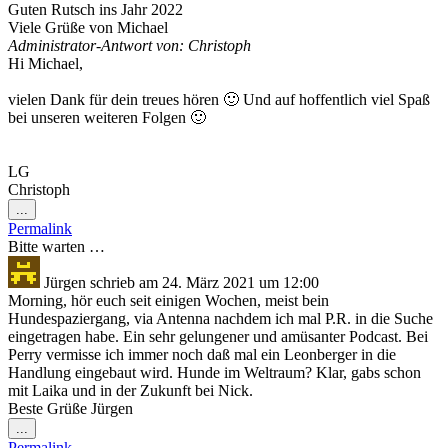
Guten Rutsch ins Jahr 2022
Viele Grüße von Michael
Administrator-Antwort von: Christoph
Hi Michael,
vielen Dank für dein treues hören 🙂 Und auf hoffentlich viel Spaß
bei unseren weiteren Folgen 🙂
LG
Christoph
Diese
...
Metabox
Permalink
ein-/ausblenden.
Bitte warten …
Jürgen
schrieb am
24. März 2021
um
12:00
Morning, hör euch seit einigen Wochen, meist bein
Hundespaziergang, via Antenna nachdem ich mal P.R. in die Suche
eingetragen habe. Ein sehr gelungener und amüsanter Podcast. Bei
Perry vermisse ich immer noch daß mal ein Leonberger in die
Handlung eingebaut wird. Hunde im Weltraum? Klar, gabs schon
mit Laika und in der Zukunft bei Nick.
Beste Grüße Jürgen
Diese
...
Metabox
Permalink