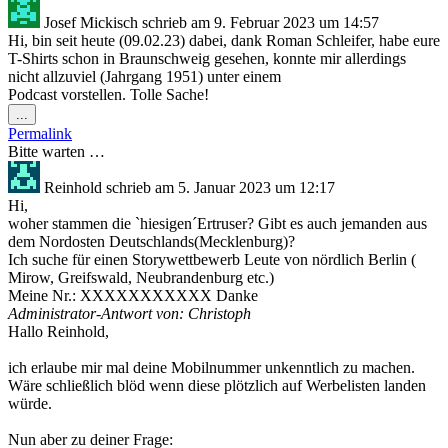
Josef Mickisch
schrieb am
9. Februar 2023
um
14:57
Hi, bin seit heute (09.02.23) dabei, dank Roman Schleifer, habe eure
T-Shirts schon in Braunschweig gesehen, konnte mir allerdings
nicht allzuviel (Jahrgang 1951) unter einem
Podcast vorstellen. Tolle Sache!
Diese
...
Metabox
Permalink
ein-/ausblenden.
Bitte warten …
Reinhold
schrieb am
5. Januar 2023
um
12:17
Hi,
woher stammen die `hiesigen´Ertruser? Gibt es auch jemanden aus
dem Nordosten Deutschlands(Mecklenburg)?
Ich suche für einen Storywettbewerb Leute von nördlich Berlin (
Mirow, Greifswald, Neubrandenburg etc.)
Meine Nr.: XXXXXXXXXXX Danke
Administrator-Antwort von: Christoph
Hallo Reinhold,
ich erlaube mir mal deine Mobilnummer unkenntlich zu machen.
Wäre schließlich blöd wenn diese plötzlich auf Werbelisten landen
würde.
Nun aber zu deiner Frage: