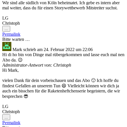
Wir sind alle südlich von Köln beheimatet. Ich gebe es intern aber
mal weiter, dass du für einen Storywettbewerb Mitstreiter suchst.
LG
Christoph
Diese
...
Metabox
Permalink
ein-/ausblenden.
Bitte warten …
Mark
schrieb am
24. Februar 2022
um
22:06
Hi di ho bin von Dinge mal rübergekommen und lasse euch mal nen
Abo da. 😉
Administrator-Antwort von: Christoph
Hi Mark,
vielen Dank für dein vorbeischauen und das Abo 🙂 Ich hoffe du
findest Gefallen an unserem Tun 😄 Vielleicht können wir dich ja
auch ein bisschen für die Raketenheftchenserie begeistern, die wir
besprechen 😎
LG
Christoph
Diese
...
Metabox
Permalink
ein-/ausblenden.