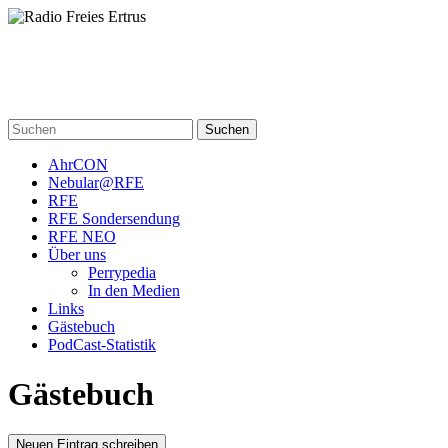
Skip
to
content
Radio Freies Ertrus
Ein Perry Rhodan PodCast
Suchen
AhrCON
Nebular@RFE
RFE
RFE Sondersendung
RFE NEO
Über uns
Perrypedia
In den Medien
Links
Gästebuch
PodCast-Statistik
Gästebuch