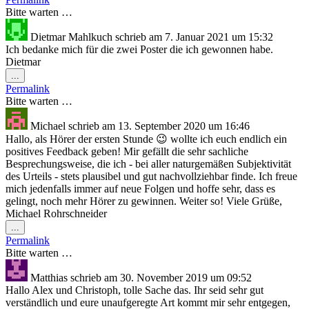
ein-/ausblenden.
Bitte warten …
Dietmar Mahlkuch
schrieb am
7. Januar 2021
um
15:32
Ich bedanke mich für die zwei Poster die ich gewonnen habe.
Dietmar
Diese
...
Metabox
Permalink
ein-/ausblenden.
Bitte warten …
Michael
schrieb am
13. September 2020
um
16:46
Hallo, als Hörer der ersten Stunde 😉 wollte ich euch endlich ein
positives Feedback geben! Mir gefällt die sehr sachliche
Besprechungsweise, die ich - bei aller naturgemäßen Subjektivität
des Urteils - stets plausibel und gut nachvollziehbar finde. Ich freue
mich jedenfalls immer auf neue Folgen und hoffe sehr, dass es
gelingt, noch mehr Hörer zu gewinnen. Weiter so! Viele Grüße,
Michael Rohrschneider
Diese
...
Metabox
Permalink
ein-/ausblenden.
Bitte warten …
Matthias
schrieb am
30. November 2019
um
09:52
Hallo Alex und Christoph, tolle Sache das. Ihr seid sehr gut
verständlich und eure unaufgeregte Art kommt mir sehr entgegen,