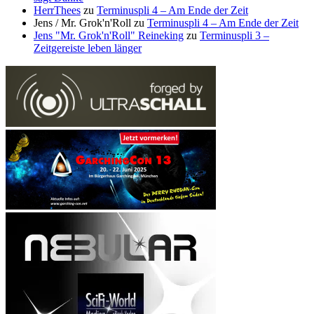
HerrThees
zu
Terminuspli 4 – Am Ende der Zeit
Jens / Mr. Grok'n'Roll
zu
Terminuspli 4 – Am Ende der Zeit
Jens "Mr. Grok'n'Roll" Reineking
zu
Terminuspli 3 –
Zeitgereiste leben länger