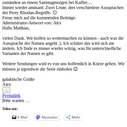
zumindest an einem Samstagmorgen bei Kaffee....
Immer wieder amüsant: Zwei Leute, drei verschiedene Aussprachen
der Perry Rhodan-Begriffe. 🙂
Freue mich auf die kommenden Beiträge.
Administrator-Antwort von: Alex
Hallo Matthias,
vielen Dank. Wir hoffen so weitermachen zu können - auch was die
Aussprache der Namen angeht ;). Ich schätze das wird sich nie
ändern. Ich finde es immer wieder witzig, was für unterschiedliche
Varianten der Namen es gibt.
Weitere Sendungen wird es von uns hoffentlich in Kürze geben. Wir
müssen ja irgendwie die Serie einholen 😉
galaktische Grüße
Alex
Diese
...
Metabox
Permalink
ein-/ausblenden.
Bitte warten …
Teilen mit:
E-Mail
Mastodon
Mehr