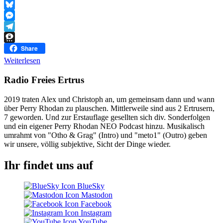
Link
WhatsApp
Bluesky
Messenger
Telegram
Threema
Share
Weiterlesen
Radio Freies Ertrus
2019 traten Alex und Christoph an, um gemeinsam dann und wann
über Perry Rhodan zu plauschen. Mittlerweile sind aus 2 Ertrusern,
7 geworden. Und zur Erstauflage gesellten sich div. Sonderfolgen
und ein eigener Perry Rhodan NEO Podcast hinzu. Musikalisch
umrahmt von "Otho & Grag" (Intro) und "meto1" (Outro) geben
wir unsere, völlig subjektive, Sicht der Dinge wieder.
Ihr findet uns auf
BlueSky
Mastodon
Facebook
Instagram
YouTube