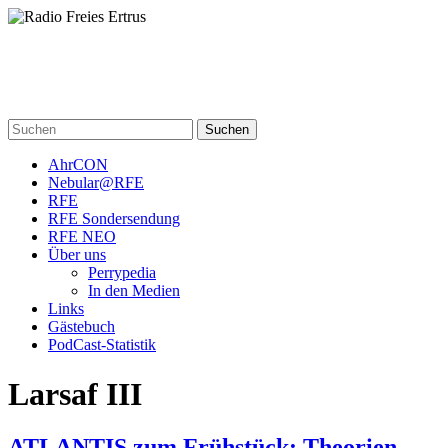
Skip
to
content
Radio Freies Ertrus
Ein Perry Rhodan PodCast
Suchen
AhrCON
Nebular@RFE
RFE
RFE Sondersendung
RFE NEO
Über uns
Perrypedia
In den Medien
Links
Gästebuch
PodCast-Statistik
Larsaf III
ATLANTIS zum Frühstück: Theorien,