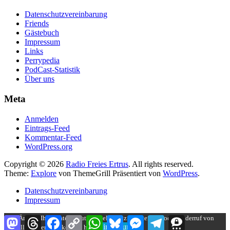
Datenschutzvereinbarung
Friends
Gästebuch
Impressum
Links
Perrypedia
PodCast-Statistik
Über uns
Meta
Anmelden
Eintrags-Feed
Kommentar-Feed
WordPress.org
Copyright © 2026
Radio Freies Ertrus
. All rights reserved.
Theme:
Explore
von ThemeGrill Präsentiert von
WordPress
.
Datenschutzvereinbarung
Impressum
Zum Ändern Ihrer Datenschutzeinstellung, z.B. Erteilung oder Widerruf von
Mastodon
Threads
Facebook
Copy
WhatsApp
Bluesky
Messenger
Telegram
Threema
Einstellungen
Link
Einwilligungen, klicken Sie hier: