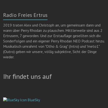
p
y
n
g
e
g
r
e
Radio Freies Ertrus
e
a
m
r
m
a
2019 traten Alex und Christoph an, um gemeinsam dann und
wann über Perry Rhodan zu plauschen. Mittlerweile sind aus 2
Ertrusern, 7 geworden. Und zur Erstauflage gesellten sich div.
Sonderfolgen und ein eigener Perry Rhodan NEO Podcast hinzu.
Musikalisch umrahmt von "Otho & Grag" (Intro) und "meto1"
(Outro) geben wir unsere, völlig subjektive, Sicht der Dinge
wieder.
Ihr findet uns auf
BlueSky