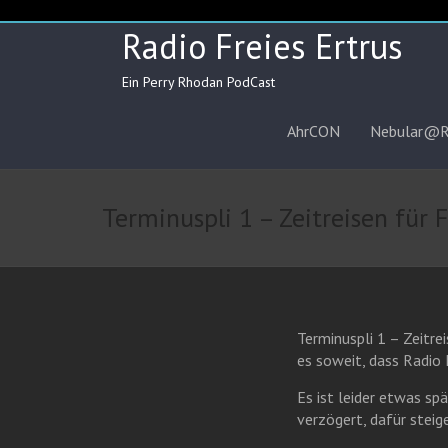
Skip
to
Radio Freies Ertrus
content
Ein Perry Rhodan PodCast
AhrCON
Nebular@
Terminuspli 1 – Zeitreisen für 
Terminuspli 1 – Zeitre
es soweit, dass Radio 
Es ist leider etwas sp
verzögert, dafür steigen