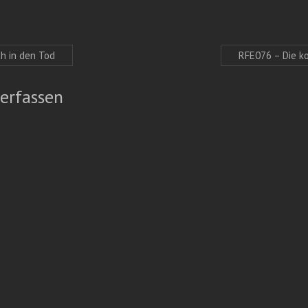
h in den Tod
RFE076 – Die k
erfassen