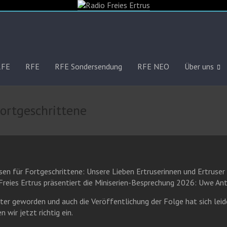
RFE
RFE
RFE Sondersendung
RFE NEO
Über uns
Fortgeschrittene
isen für Fortgeschrittene: Unsere Lieben Ertruserinnen und Ertruser 
Freies Ertrus präsentiert die Miniserien-Besprechung 2026: Uwe An
äter geworden und auch die Veröffentlichung der Folge hat sich lei
 wir jetzt richtig ein.