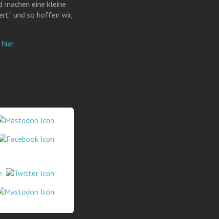
nd machen eine kleine
rt“ und so hoffen wir,
r
hier
.