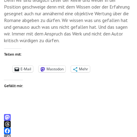
Denn wir sind lediglich Leser der Reihe und weder in der
Position geschweige denn mit dem Wissen oder der Erfahrung
gesegnet auch nur annähernd eine objektive Wertung über die
Romane abgeben zu dürfen. Wir wissen was uns gefallen hat
und genauso auch was uns nicht gefallen hat. Und das sagen
wir. Immer mit dem Anspruch das Werk und nicht den Autor
kritisch würdigen zu dürfen.
Teilen mit:
E-Mail
Mastodon
Mehr
Gefällt mir:
M
a
T