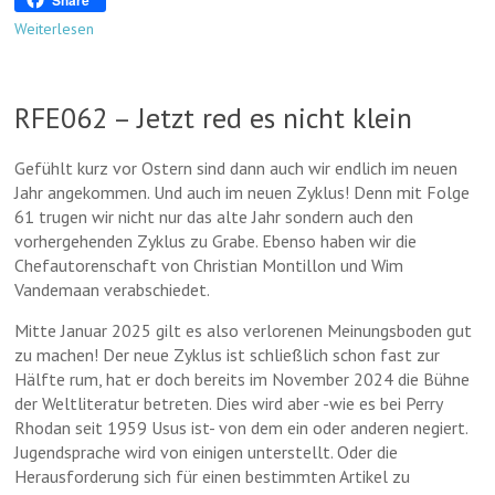
o
i
s
e
s
e
T
Share
k
n
A
s
s
l
h
Weiterlesen
k
p
k
e
e
r
p
y
n
g
e
g
r
e
RFE062 – Jetzt red es nicht klein
e
a
m
r
m
a
Gefühlt kurz vor Ostern sind dann auch wir endlich im neuen
Jahr angekommen. Und auch im neuen Zyklus! Denn mit Folge
61 trugen wir nicht nur das alte Jahr sondern auch den
vorhergehenden Zyklus zu Grabe. Ebenso haben wir die
Chefautorenschaft von Christian Montillon und Wim
Vandemaan verabschiedet.
Mitte Januar 2025 gilt es also verlorenen Meinungsboden gut
zu machen! Der neue Zyklus ist schließlich schon fast zur
Hälfte rum, hat er doch bereits im November 2024 die Bühne
der Weltliteratur betreten. Dies wird aber -wie es bei Perry
Rhodan seit 1959 Usus ist- von dem ein oder anderen negiert.
Jugendsprache wird von einigen unterstellt. Oder die
Herausforderung sich für einen bestimmten Artikel zu