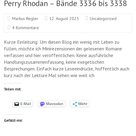
Perry Rhodan – Bände 3336 bis 3338
e
a
m
r
m
a
Markus Regler
12. August 2025
Uncategorized
4 Kommentare
Kurze Einleitung: Um diesen Blog ein wenig mit Leben zu
füllen, möchte ich Minirezensionen der gelesenen Romane
verfassen und hier veröffentlichen. Keine ausführliche
Handlungszusammenfassung, keine exegetischen
Besprechungen. Einfach kurze Leseeindrücke, hoffentlich auch
kurz nach der Lektüre.Mal sehen wie weit ich
Teilen mit:
E-Mail
Mastodon
Mehr
Gefällt mir: