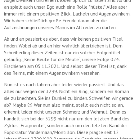
Augenzwinkern und einen blöden Spruch zu haben sind. Ab und
an spielt auch unser Ego auch eine Rolle *hüstel* Alles aber
immer mit einem positiven Blick, Lächeln und Augenzwinkern.
Wir haben schließlich große Freude daran über die
Aufzeichnungen unseres Manns im All reden zu dürfen.
Ab und an passiert es aber, dass wir keinen positiven Titel
finden. Wobei ab und an hier wahrlich übertrieben ist. Dem
Schreiberling dieser Zeilen ist nur ein solcher Folgentitel
geläufig. „Keine Beute für die Meute“, unsere Folge 024.
Erschienen am 05.11.2021. Und selbst dieser Titel ist, dank
des Reims, mit einem Augenzwinkern versehen.
Nun ist es nach Jahren aber leider wieder passiert. Und das
alles nur wegen der 3299. Nicht ein Ring, sondern ein Roman
sie zu knechten. Sie ins Dunkel zu binden. Schweifen wir gerade
ab? Maybe 😉 Wer nun also meint, stellt euch nicht so an,
erkennt leider nicht unseren Schmerz und Wehmut. Denn es
handelt sich bei der 3299 nicht nur um den letzten Band des
Zyklus „Fragmente“, sondern auch um den letzten Band der
Expokratur Vandemaan/Montillon. Diese prägte seit 12