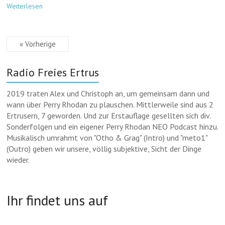
k
n
A
s
s
l
h
Weiterlesen
k
p
k
e
e
r
p
y
n
g
e
g
r
e
« Vorherige
e
a
m
r
m
a
Radio Freies Ertrus
2019 traten Alex und Christoph an, um gemeinsam dann und
wann über Perry Rhodan zu plauschen. Mittlerweile sind aus 2
Ertrusern, 7 geworden. Und zur Erstauflage gesellten sich div.
Sonderfolgen und ein eigener Perry Rhodan NEO Podcast hinzu.
Musikalisch umrahmt von "Otho & Grag" (Intro) und "meto1"
(Outro) geben wir unsere, völlig subjektive, Sicht der Dinge
wieder.
Ihr findet uns auf