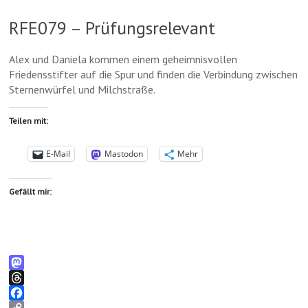
p
y
n
g
e
g
r
e
RFE079 – Prüfungsrelevant
e
a
m
r
m
a
Alex und Daniela kommen einem geheimnisvollen
Friedensstifter auf die Spur und finden die Verbindung zwischen
Sternenwürfel und Milchstraße.
Teilen mit:
E-Mail
Mastodon
Mehr
Gefällt mir:
M
a
T