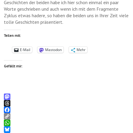
Geschichten der beiden habe ich hier schon einmal ein paar
Worte geschrieben und auch wenn ich mit dem Fragmente
Zyklus etwas hadere, so haben die beiden uns in Ihrer Zeit viele
tolle Geschichten präsentiert.
Teilen mit:
E-Mail
Mastodon
Mehr
Gefällt mir:
M
a
T
s
h
F
t
r
a
C
o
e
c
o
W