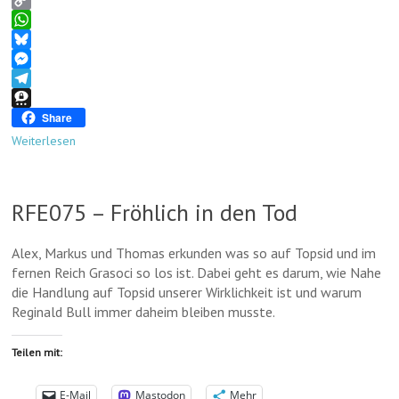
s
h
F
t
r
a
C
o
e
c
o
W
d
a
e
p
h
B
o
d
b
y
a
l
M
n
s
o
L
t
u
e
T
o
i
s
e
s
e
T
Share
k
n
A
s
s
l
h
Weiterlesen
k
p
k
e
e
r
p
y
n
g
e
g
r
e
RFE075 – Fröhlich in den Tod
e
a
m
r
m
a
Alex, Markus und Thomas erkunden was so auf Topsid und im
fernen Reich Grasoci so los ist. Dabei geht es darum, wie Nahe
die Handlung auf Topsid unserer Wirklichkeit ist und warum
Reginald Bull immer daheim bleiben musste.
Teilen mit:
E-Mail
Mastodon
Mehr