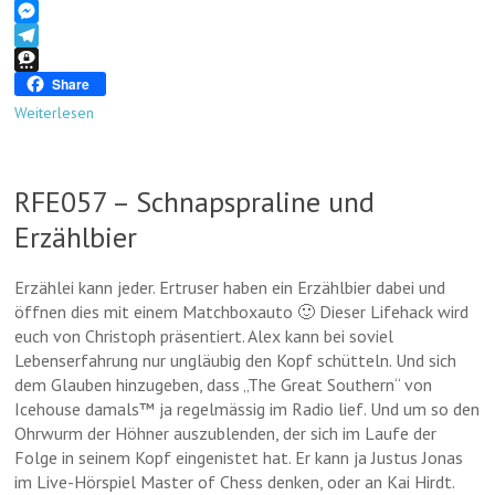
d
a
e
p
h
B
o
d
b
y
a
l
M
n
s
o
L
t
u
e
T
o
i
s
e
s
e
T
Share
k
n
A
s
s
l
h
Weiterlesen
k
p
k
e
e
r
p
y
n
g
e
g
r
e
RFE057 – Schnapspraline und
e
a
m
r
m
a
Erzählbier
Erzählei kann jeder. Ertruser haben ein Erzählbier dabei und
öffnen dies mit einem Matchboxauto 🙂 Dieser Lifehack wird
euch von Christoph präsentiert. Alex kann bei soviel
Lebenserfahrung nur ungläubig den Kopf schütteln. Und sich
dem Glauben hinzugeben, dass „The Great Southern“ von
Icehouse damals™ ja regelmässig im Radio lief. Und um so den
Ohrwurm der Höhner auszublenden, der sich im Laufe der
Folge in seinem Kopf eingenistet hat. Er kann ja Justus Jonas
im Live-Hörspiel Master of Chess denken, oder an Kai Hirdt.