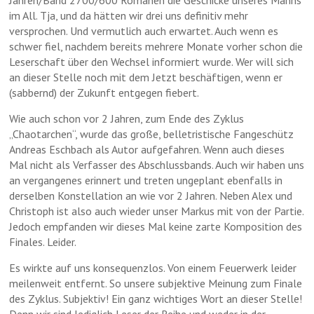
Jahren/Band 2700/600 Romanen die Geschicke unseres Manns
im All. Tja, und da hätten wir drei uns definitiv mehr
versprochen. Und vermutlich auch erwartet. Auch wenn es
schwer fiel, nachdem bereits mehrere Monate vorher schon die
Leserschaft über den Wechsel informiert wurde. Wer will sich
an dieser Stelle noch mit dem Jetzt beschäftigen, wenn er
(sabbernd) der Zukunft entgegen fiebert.
Wie auch schon vor 2 Jahren, zum Ende des Zyklus
„Chaotarchen“, wurde das große, belletristische Fangeschütz
Andreas Eschbach als Autor aufgefahren. Wenn auch dieses
Mal nicht als Verfasser des Abschlussbands. Auch wir haben uns
an vergangenes erinnert und treten ungeplant ebenfalls in
derselben Konstellation an wie vor 2 Jahren. Neben Alex und
Christoph ist also auch wieder unser Markus mit von der Partie.
Jedoch empfanden wir dieses Mal keine zarte Komposition des
Finales. Leider.
Es wirkte auf uns konsequenzlos. Von einem Feuerwerk leider
meilenweit entfernt. So unsere subjektive Meinung zum Finale
des Zyklus. Subjektiv! Ein ganz wichtiges Wort an dieser Stelle!