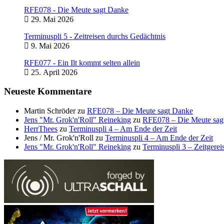
RFE078 - Die Meute sagt Danke
29. Mai 2026
Terminuspli 5 - Zeitreisen durchs Gedächtnis
9. Mai 2026
RFE077 - Ein Ilt kommt selten allein
25. April 2026
Neueste Kommentare
Martin Schröder
zu
RFE078 – Die Meute sagt Danke
Jens "Mr. Grok'n'Roll" Reineking
zu
RFE078 – Die Meute sag
HerrThees
zu
Terminuspli 4 – Am Ende der Zeit
Jens / Mr. Grok'n'Roll
zu
Terminuspli 4 – Am Ende der Zeit
Jens "Mr. Grok'n'Roll" Reineking
zu
Terminuspli 3 – Zeitgereis