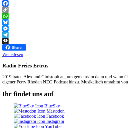
Threads
Facebook
Copy
Link
WhatsApp
Bluesky
Messenger
Telegram
Threema
Share
Weiterlesen
Radio Freies Ertrus
2019 traten Alex und Christoph an, um gemeinsam dann und wann über 
eigener Perry Rhodan NEO Podcast hinzu. Musikalisch umrahmt von "O
Ihr findet uns auf
BlueSky
Mastodon
Facebook
Instagram
YouTube