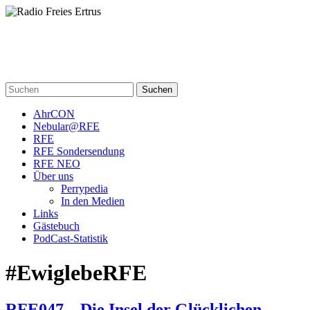
Skip
to
content
Radio Freies Ertrus
Ein Perry Rhodan PodCast
Suchen
AhrCON
Nebular@RFE
RFE
RFE Sondersendung
RFE NEO
Über uns
Perrypedia
In den Medien
Links
Gästebuch
PodCast-Statistik
#EwiglebeRFE
RFE047 – Die Insel der Glücklichen