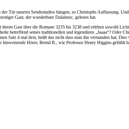
n der Tür unseres Sendestudios hängen, so Christophs Auffassung. Und d
 heutiger Gast, der wunderbare Dalaimoc, gelesen hat.
it ihrem Gast über die Romane 3235 bis 3238 und erleben sowohl Licht
helte betreffend seines traditionellen und legendären „Jaaaa“? Oder Chr
inen Satz 4 mal liest, heißt das nicht dass man ihn verstanden hat. D
h der hinweisende Hörer, Bernd R., wie Professor Henry Higgins gefühlt h