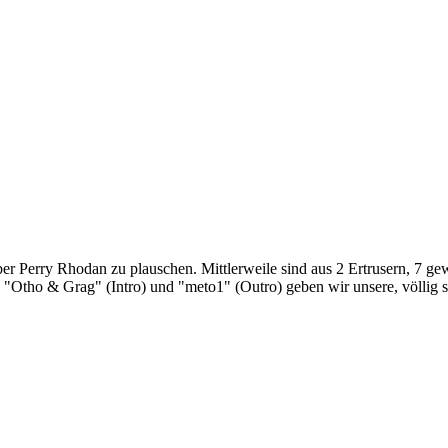
Perry Rhodan zu plauschen. Mittlerweile sind aus 2 Ertrusern, 7 gewo
tho & Grag" (Intro) und "meto1" (Outro) geben wir unsere, völlig su