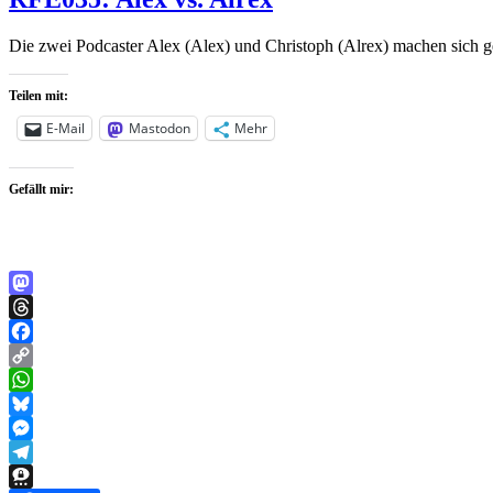
Die zwei Podcaster Alex (Alex) und Christoph (Alrex) machen sich
Teilen mit:
E-Mail
Mastodon
Mehr
Gefällt mir:
Mastodon
Threads
Facebook
Copy
Link
WhatsApp
Bluesky
Messenger
Telegram