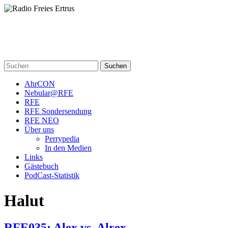
Skip
to
content
Radio Freies Ertrus
Ein Perry Rhodan PodCast
Suchen
AhrCON
Nebular@RFE
RFE
RFE Sondersendung
RFE NEO
Über uns
Perrypedia
In den Medien
Links
Gästebuch
PodCast-Statistik
Halut
RFE035: Alex vs. Alrex