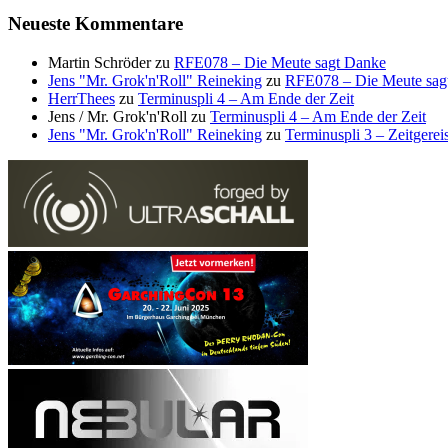
Neueste Kommentare
Martin Schröder
zu
RFE078 – Die Meute sagt Danke
Jens "Mr. Grok'n'Roll" Reineking
zu
RFE078 – Die Meute sag
HerrThees
zu
Terminuspli 4 – Am Ende der Zeit
Jens / Mr. Grok'n'Roll
zu
Terminuspli 4 – Am Ende der Zeit
Jens "Mr. Grok'n'Roll" Reineking
zu
Terminuspli 3 – Zeitgereis