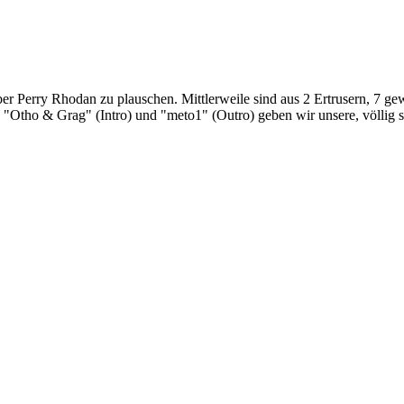
Perry Rhodan zu plauschen. Mittlerweile sind aus 2 Ertrusern, 7 gewo
tho & Grag" (Intro) und "meto1" (Outro) geben wir unsere, völlig su