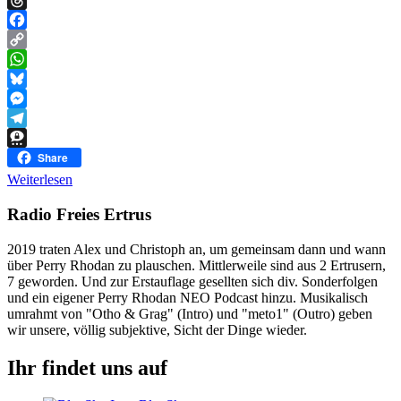
Threads
Facebook
Copy
Link
WhatsApp
Bluesky
Messenger
Telegram
Threema
Share
Weiterlesen
Radio Freies Ertrus
2019 traten Alex und Christoph an, um gemeinsam dann und wann
über Perry Rhodan zu plauschen. Mittlerweile sind aus 2 Ertrusern,
7 geworden. Und zur Erstauflage gesellten sich div. Sonderfolgen
und ein eigener Perry Rhodan NEO Podcast hinzu. Musikalisch
umrahmt von "Otho & Grag" (Intro) und "meto1" (Outro) geben
wir unsere, völlig subjektive, Sicht der Dinge wieder.
Ihr findet uns auf