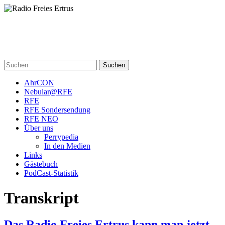
Skip
to
content
Radio Freies Ertrus
Ein Perry Rhodan PodCast
Suchen
AhrCON
Nebular@RFE
RFE
RFE Sondersendung
RFE NEO
Über uns
Perrypedia
In den Medien
Links
Gästebuch
PodCast-Statistik
Transkript
Das Radio Freies Ertrus kann man jetzt