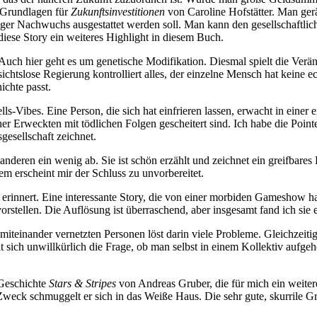
 Grundlagen für
Zukunftsinvestitionen
von Caroline Hofstätter. Man gerä
iger Nachwuchs ausgestattet werden soll. Man kann den gesellschaftli
diese Story ein weiteres Highlight in diesem Buch.
Auch hier geht es um genetische Modifikation. Diesmal spielt die Verä
chtslose Regierung kontrolliert alles, der einzelne Mensch hat keine ech
ichte passt.
ls-Vibes. Eine Person, die sich hat einfrieren lassen, erwacht in eine
rher Erweckten mit tödlichen Folgen gescheitert sind. Ich habe die Poi
gesellschaft zeichnet.
 anderen ein wenig ab. Sie ist schön erzählt und zeichnet ein greifbares
 erscheint mir der Schluss zu unvorbereitet.
erinnert. Eine interessante Story, die von einer morbiden Gameshow h
stellen. Die Auflösung ist überraschend, aber insgesamt fand ich sie e
 miteinander vernetzten Personen löst darin viele Probleme. Gleichzeit
 sich unwillkürlich die Frage, ob man selbst in einem Kollektiv aufge
 Geschichte
Stars & Stripes
von Andreas Gruber, die für mich ein weitere
eck schmuggelt er sich in das Weiße Haus. Die sehr gute, skurrile Gru