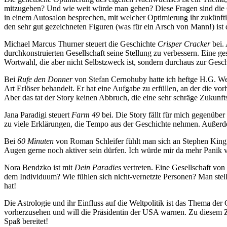
mitzugeben? Und wie weit würde man gehen? Diese Fragen sind die
in einem Autosalon besprechen, mit welcher Optimierung ihr zukünft
den sehr gut gezeichneten Figuren (was für ein Arsch von Mann!) ist 
Michael Marcus Thurner steuert die Geschichte
Crisper Cracker
bei. 
durchkonstruierten Gesellschaft seine Stellung zu verbessern. Eine gesi
Wortwahl, die aber nicht Selbstzweck ist, sondern durchaus zur Gesch
Bei
Rufe den Donner
von Stefan Cernohuby hatte ich heftge H.G. Wel
Art Erlöser behandelt. Er hat eine Aufgabe zu erfüllen, an der die vo
Aber das tat der Story keinen Abbruch, die eine sehr schräge Zukunfts
Jana Paradigi steuert
Farm 49
bei. Die Story fällt für mich gegenüber
zu viele Erklärungen, die Tempo aus der Geschichte nehmen. Außerdem
Bei
60 Minuten
von Roman Schleifer fühlt man sich an Stephen King 
Augen gerne noch aktiver sein dürfen. Ich würde mir da mehr Panik vor
Nora Bendzko ist mit
Dein Paradies
vertreten. Eine Gesellschaft von
dem Individuum? Wie fühlen sich nicht-vernetzte Personen? Man stellt
hat!
Die Astrologie und ihr Einfluss auf die Weltpolitik ist das Thema der
vorherzusehen und will die Präsidentin der USA warnen. Zu diesem Zw
Spaß bereitet!