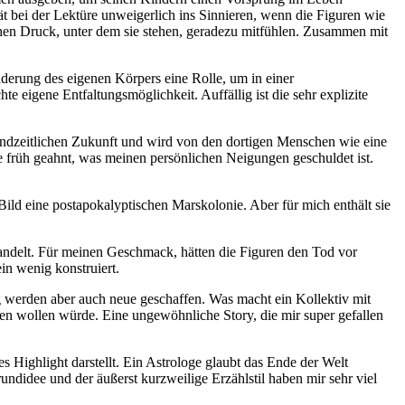
t bei der Lektüre unweigerlich ins Sinnieren, wenn die Figuren wie
chen Druck, unter dem sie stehen, geradezu mitfühlen. Zusammen mit
nderung des eigenen Körpers eine Rolle, um in einer
te eigene Entfaltungsmöglichkeit. Auffällig ist die sehr explizite
r endzeitlichen Zukunft und wird von den dortigen Menschen wie eine
nte früh geahnt, was meinen persönlichen Neigungen geschuldet ist.
 Bild eine postapokalyptischen Marskolonie. Aber für mich enthält sie
andelt. Für meinen Geschmack, hätten die Figuren den Tod vor
in wenig konstruiert.
ig werden aber auch neue geschaffen. Was macht ein Kollektiv mit
hen wollen würde. Eine ungewöhnliche Story, die mir super gefallen
s Highlight darstellt. Ein Astrologe glaubt das Ende der Welt
ndidee und der äußerst kurzweilige Erzählstil haben mir sehr viel