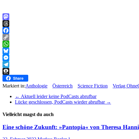
Mastodon
Threads
Facebook
Copy
Link
WhatsApp
Bluesky
Messenger
Telegram
Threema
Share
Markiert in:
Anthologie
Österreich
Science Fiction
Verlag Ohne
←
Aktuell leider keine PodCasts abrufbar
Lücke geschlossen, PodCasts wieder abrufbar
→
Vielleicht magst du auch
Eine schöne Zukunft: »Pantopia« von Theresa Hann