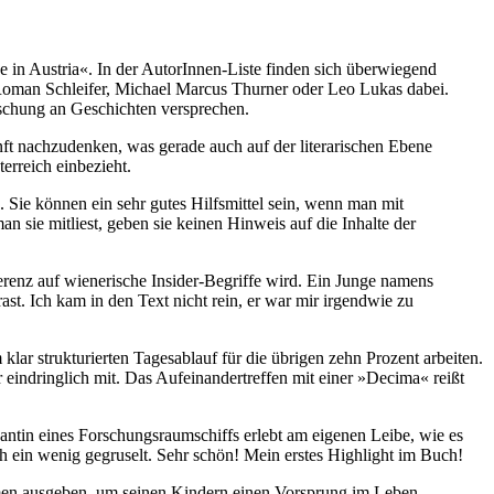
in Austria«. In der AutorInnen-Liste finden sich überwiegend
Roman Schleifer, Michael Marcus Thurner oder Leo Lukas dabei.
schung an Geschichten versprechen.
nft nachzudenken, was gerade auch auf der literarischen Ebene
erreich einbezieht.
 Sie können ein sehr gutes Hilfsmittel sein, wenn man mit
n sie mitliest, geben sie keinen Hinweis auf die Inhalte der
erenz auf wienerische Insider-Begriffe wird. Ein Junge namens
ast. Ich kam in den Text nicht rein, er war mir irgendwie zu
lar strukturierten Tagesablauf für die übrigen zehn Prozent arbeiten.
 eindringlich mit. Das Aufeinandertreffen mit einer »Decima« reißt
tin eines Forschungsraumschiffs erlebt am eigenen Leibe, wie es
ch ein wenig gegruselt. Sehr schön! Mein erstes Highlight im Buch!
men ausgeben, um seinen Kindern einen Vorsprung im Leben