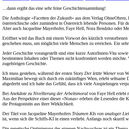
…dann ergibt das eine sehr feine Geschichtensammlung!
Die Anthologie »Facetten der Zukunft« aus dem Verlag OhneOhren, he
österreichische oder zumindest in Österreich lebende Personen. Fü
Aber auch Jacqueline Mayerhofer, Faye Hell, Nora Bendzko oder Mel
Eröffnet wird das Buch mit einem Vorwort des kürzlich verstorbenen 
geschehen muss, um möglichst viele Menschen zu erreichen. Ein sehr e
Jeder Geschichte vorangestellt sind eine kurze AutorInnen-Vita sowie
bestimmten Inhalten oder Themen nicht konfrontiert werden möchte. Wer
zugehörigen Geschichte.
Ich muss gestehen, während der ersten Story
Der letzte Wiener
von Wer
Maximilian bewegt sich durch ein zukünftiges Wien, erlebt seltsame Di
abgedreht und ich hatte das Gefühl, dass ich viele Anspielungen verp
Bei
Anekdote zu Nivellierung der Arbeitsmoral
von Faye Hell erlebt m
Aus der Perspektive einer dieser »Nonas« erleben die Lesenden die Ko
die Protagonistin aus ihrer Wirklichkeit.
Der Titel von Jacqueline Mayerhofers
Träumen KIs von analoger Li
ist, wenn sich die Schiffs-KI in einen verliebt. Anfangs noch skurri
Die genetische Optimierung des eigenen Nachwuchses ist ein Thema