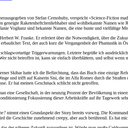
rausgegeben von Stefan Cernohuby, verspricht »Science-Fiction made 
r den geneigte Raketenheftchenliebhaber sind wohlbekannte Namen wie 
anie Vogltanz sind bekannte Namen, die eine bunte und vielfältige Mi
Herbert W. Franke. Er referiert über die Notwendigkeit, über die Zuku
rbaulicher Text, der auch kurz die Vergangenheit der Phantastik in Öst
 schlagwortartige Triggerwarnungen. Letztere begrüße ich ausdrücklich.
 nicht betroffen ist, kann sie einfach überblättern, und selbst wenn ma
ner Skibar hatte ich die Befürchtung, dass das Buch eine einzige Ref
nge und trifft auf Kaiserin Sisi, die im Alfa Romeo durch die Straßen r
asse. Er hat meinen Geschmack schlicht nicht getroffen.
an eine Gesellschaft, in der neunzig Prozent der Bevölkerung in einem k
nditionierung Fokussierung dieser Arbeitskräfte auf ihr Tagewerk sehr
ebe?
nimmt einen Grundaspekt der Story bereits vorweg. Die Kommandan
l wird die Geschichte zunehmend creepy, aber auch berührend. Es hat mi
, das der näheren Zukunft zuzuordnen ist. Würde man große Geldsum