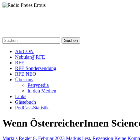
Skip
to
content
Radio Freies Ertrus
Ein Perry Rhodan PodCast
Suchen
AhrCON
Nebular@RFE
RFE
RFE Sondersendung
RFE NEO
Über uns
Perrypedia
In den Medien
Links
Gästebuch
PodCast-Statistik
Wenn ÖsterreicherInnen Scienc
Markus Regler
8. Februar 2023
Markus liest
,
Rezension
Keine Komm