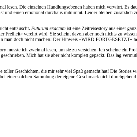
 lesen. Die einzelnen Handlungsebenen haben mich verwirrt. Es dauerte,
st und einen emotional durchaus mitnimmt. Leider bleiben zusätzlich z
icht enttäuscht.
Futurum exactum
ist eine Zeitreisestory aus einer gan
er Freiheit« verehrt wird. Sie scheint davon aber noch nichts zu wiss
Das kann man doch nicht machen! Der Hinweis »WIRD FORTGESETZT« bef
ory musste ich zweimal lesen, um sie zu verstehen. Ich scheine ein P
ön geschrieben. Mich hat sie aber nicht komplett gepackt. Das lag ver
e toller Geschichten, die mir sehr viel Spaß gemacht hat! Die Stories 
bei einer solchen Sammlung der eigene Geschmack nicht durchgehend ge