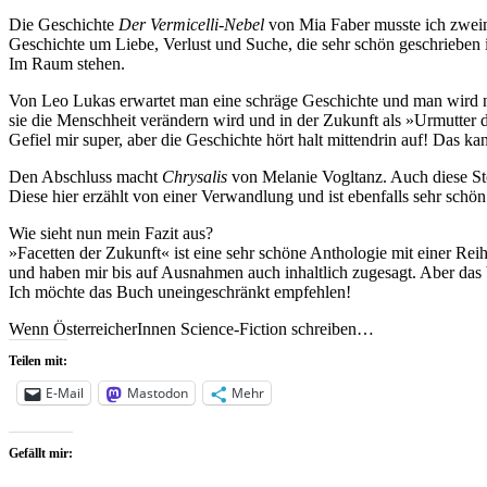
Die Geschichte
Der Vermicelli-Nebel
von Mia Faber musste ich zweimal
Geschichte um Liebe, Verlust und Suche, die sehr schön geschrieben i
Im Raum stehen.
Von Leo Lukas erwartet man eine schräge Geschichte und man wird n
sie die Menschheit verändern wird und in der Zukunft als »Urmutter d
Gefiel mir super, aber die Geschichte hört halt mittendrin auf! 
Den Abschluss macht
Chrysalis
von Melanie Vogltanz. Auch diese St
Diese hier erzählt von einer Verwandlung und ist ebenfalls sehr sch
Wie sieht nun mein Fazit aus?
»Facetten der Zukunft« ist eine sehr schöne Anthologie mit einer Reih
und haben mir bis auf Ausnahmen auch inhaltlich zugesagt. Aber das 
Ich möchte das Buch uneingeschränkt empfehlen!
Wenn ÖsterreicherInnen Science-Fiction schreiben…
Teilen mit:
E-Mail
Mastodon
Mehr
Gefällt mir: