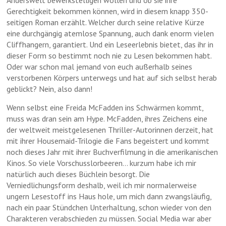
Anderswelt bewerkstelligen wollen und ob sie ihre
Gerechtigkeit bekommen können, wird in diesem knapp 350-
seitigen Roman erzählt. Welcher durch seine relative Kürze
eine durchgängig atemlose Spannung, auch dank enorm vielen
Cliffhangern, garantiert. Und ein Leseerlebnis bietet, das ihr in
dieser Form so bestimmt noch nie zu Lesen bekommen habt.
Oder war schon mal jemand von euch außerhalb seines
verstorbenen Körpers unterwegs und hat auf sich selbst herab
geblickt? Nein, also dann!
Wenn selbst eine Freida McFadden ins Schwärmen kommt,
muss was dran sein am Hype. McFadden, ihres Zeichens eine
der weltweit meistgelesenen Thriller-Autorinnen derzeit, hat
mit ihrer Housemaid-Trilogie die Fans begeistert und kommt
noch dieses Jahr mit ihrer Buchverfilmung in die amerikanischen
Kinos. So viele Vorschusslorbeeren… kurzum habe ich mir
natürlich auch dieses Büchlein besorgt. Die
Verniedlichungsform deshalb, weil ich mir normalerweise
ungern Lesestoff ins Haus hole, um mich dann zwangsläufig,
nach ein paar Stündchen Unterhaltung, schon wieder von den
Charakteren verabschieden zu müssen. Social Media war aber