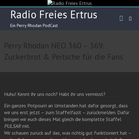
Skip
to
Radio Freies Ertrus
content
Ein Perry Rhodan PodCast
Perry Rhodan NEO 360 – 369:
Zuckerbrot & Peitsche für die Fans
Huhu! Kennt ihr uns noch? Habt ihr uns vermisst?
Ein ganzes Potpourri an Umständen hat dafür gesorgt, dass
wir uns erst jetzt – zum Staffelfazit – zurückmelden. Dafür
bringen wir euch dieses Mal gleich die komplette Staffel
PULSAR
mit.
Wir schauen zurück auf das, was richtig gut funktioniert hat –