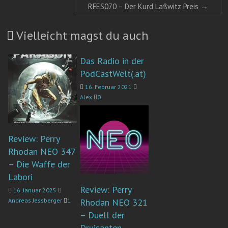
RFES070 – Der Kurd Laßwitz Preis
→
Vielleicht magst du auch
Das Radio in der
PodCastWelt(.at)
16. Februar 2021
Alex
0
Review: Perry
Rhodan NEO 347
– Die Waffe der
Labori
Review: Perry
16. Januar 2025
Andreas Jessberger
1
Rhodan NEO 321
– Duell der
Druisanten