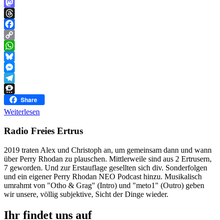
Mastodon
Threads
Facebook
Copy
Link
WhatsApp
Bluesky
Messenger
Telegram
Threema
Share
Weiterlesen
Radio Freies Ertrus
2019 traten Alex und Christoph an, um gemeinsam dann und wann
über Perry Rhodan zu plauschen. Mittlerweile sind aus 2 Ertrusern,
7 geworden. Und zur Erstauflage gesellten sich div. Sonderfolgen
und ein eigener Perry Rhodan NEO Podcast hinzu. Musikalisch
umrahmt von "Otho & Grag" (Intro) und "meto1" (Outro) geben
wir unsere, völlig subjektive, Sicht der Dinge wieder.
Ihr findet uns auf