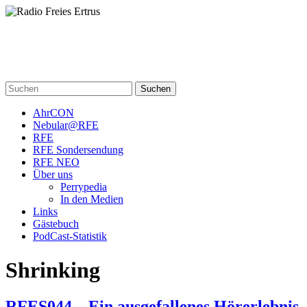
Skip
to
content
Radio Freies Ertrus
Ein Perry Rhodan PodCast
Suchen
AhrCON
Nebular@RFE
RFE
RFE Sondersendung
RFE NEO
Über uns
Perrypedia
In den Medien
Links
Gästebuch
PodCast-Statistik
Shrinking
RFES044 – Ein ausgefallenes Hörerlebnis