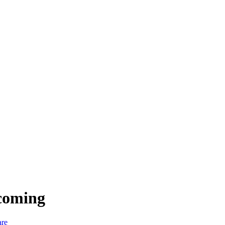
coming
re