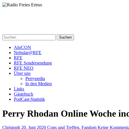
Skip
to
content
Radio Freies Ertrus
Ein Perry Rhodan PodCast
Suchen
AhrCON
Nebular@RFE
RFE
RFE Sondersendung
RFE NEO
Über uns
Perrypedia
In den Medien
Links
Gästebuch
PodCast-Statistik
Perry Rhodan Online Woche in
Christoph
20. Juni 2020
Cons und Treffen
,
Fandom
Keine Kommenta