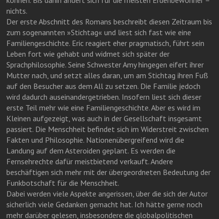
können. Bis dahin ändert sich für die meisten Erdenbewohner –
nichts.
Der erste Abschnitt des Romans beschreibt diesen Zeitraum bis
zum sogenannten »Stichtag« und liest sich fast wie eine
Familiengeschichte. Eric reagiert eher pragmatisch, führt sein
Leben fort wie gehabt und widmet sich später der
Sprachphilosophie. Seine Schwester Amy hingegen eifert ihrer
Mutter nach, und setzt alles daran, um am Stichtag ihren Fuß
auf den Besucher aus dem All zu setzen. Die Familie jedoch
wird dadurch auseinandergetrieben. Insofern liest sich dieser
erste Teil mehr wie eine Familiengeschichte. Aber es wird im
Kleinen aufgezeigt, was auch in der Gesellschaft insgesamt
passiert. Die Menschheit befindet sich im Widerstreit zwischen
Fakten und Philosophie. Nationenübergreifend wird die
Landung auf dem Asteroiden geplant. Es werden die
Fernsehrechte dafür meistbietend verkauft. Andere
beschäftigen sich mehr mit der übergeordneten Bedeutung der
Funkbotschaft für die Menschheit.
Dabei werden viele Aspekte angerissen, über die sich der Autor
sicherlich viele Gedanken gemacht hat. Ich hätte gerne noch
mehr darüber gelesen, insbesondere die globalpolitischen