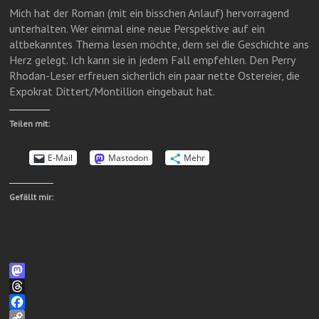
Mich hat der Roman (mit ein bisschen Anlauf) hervorragend
unterhalten. Wer einmal eine neue Perspektive auf ein
altbekanntes Thema lesen möchte, dem sei die Geschichte ans
Herz gelegt. Ich kann sie in jedem Fall empfehlen. Den Perry
Rhodan-Leser erfreuen sicherlich ein paar nette Ostereier, die
Expokrat Dittert/Montillion eingebaut hat.
Teilen mit:
E-Mail
Mastodon
Mehr
Gefällt mir:
M
a
T
s
h
F