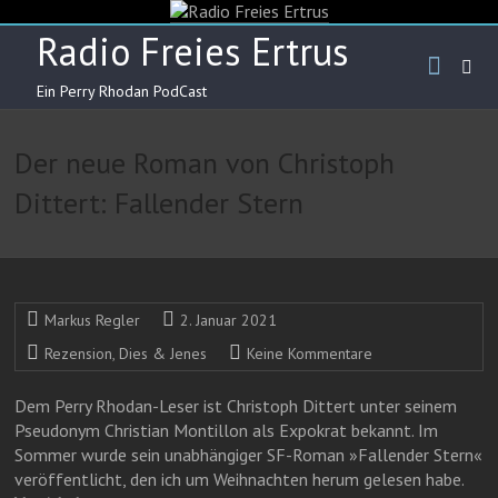
Skip
to
Radio Freies Ertrus
content
Ein Perry Rhodan PodCast
Der neue Roman von Christoph
Dittert: Fallender Stern
Markus Regler
2. Januar 2021
Rezension
,
Dies & Jenes
Keine Kommentare
Dem Perry Rhodan-Leser ist Christoph Dittert unter seinem
Pseudonym Christian Montillon als Expokrat bekannt. Im
Sommer wurde sein unabhängiger SF-Roman »Fallender Stern«
veröffentlicht, den ich um Weihnachten herum gelesen habe.