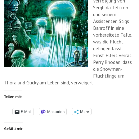
Verfolgung von
Sergh da Teffron
und seinem
Assistenten Stiqs
Bahroff in eine
vorbereitete Falle,
was die Flucht
gelingen lässt.
Ernst Ellert verrät
Perry Rhodan, dass
die Snowman-
Flüchtlinge um
Thora und Gucky am Leben sind, verweigert
Teilen mit:
E-Mail
Mastodon
Mehr
Gefällt mir: