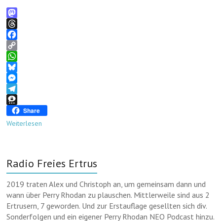
M
a
T
s
h
F
t
r
a
C
o
e
c
o
W
d
a
e
p
h
B
o
d
b
y
a
l
M
n
s
o
L
t
u
e
T
o
i
s
e
s
e
T
Share
k
n
A
s
s
l
h
Weiterlesen
k
p
k
e
e
r
p
y
n
g
e
g
r
e
Radio Freies Ertrus
e
a
m
r
m
a
2019 traten Alex und Christoph an, um gemeinsam dann und
wann über Perry Rhodan zu plauschen. Mittlerweile sind aus 2
Ertrusern, 7 geworden. Und zur Erstauflage gesellten sich div.
Sonderfolgen und ein eigener Perry Rhodan NEO Podcast hinzu.