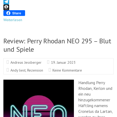
o
d
b
y
a
l
M
n
s
o
L
t
u
e
T
o
i
s
e
s
e
T
Share
k
n
A
s
s
l
h
Weiterlesen
k
p
k
e
e
r
p
y
n
g
e
g
r
e
Review: Perry Rhodan NEO 295 – Blut
e
a
m
r
m
a
und Spiele
Andreas Jessberger
19. Januar 2023
Andy liest
,
Rezension
Keine Kommentare
Handlung Perry
Rhodan, Kerlon und
ein neu
hinzugekommener
Häftling namens
Cronelus da Lartan,