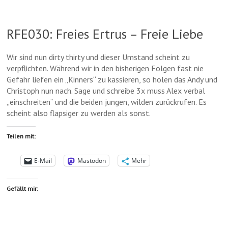
k
p
k
e
e
r
p
y
n
g
e
g
r
e
RFE030: Freies Ertrus – Freie Liebe
e
a
m
r
m
a
Wir sind nun dirty thirty und dieser Umstand scheint zu
verpflichten. Während wir in den bisherigen Folgen fast nie
Gefahr liefen ein „Kinners“ zu kassieren, so holen das Andy und
Christoph nun nach. Sage und schreibe 3x muss Alex verbal
„einschreiten“ und die beiden jungen, wilden zurückrufen. Es
scheint also flapsiger zu werden als sonst.
Teilen mit:
E-Mail
Mastodon
Mehr
Gefällt mir: