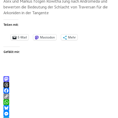
Alex und Markus folgen Rowitha Jung nach Andromeda und
bewerten die Bedeutung der Schlacht von Traversan für die
Arkoniden in der Tangente
Teilen mit:
E-Mail
Mastodon
Mehr
Gefällt mir:
M
a
T
s
h
F
t
r
a
C
o
e
c
o
W
d
a
e
p
h
B