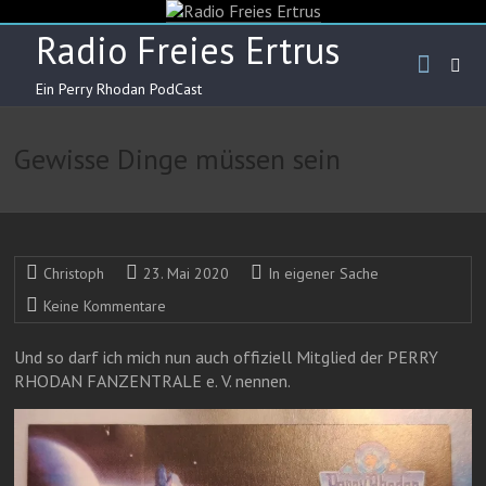
Skip
to
Radio Freies Ertrus
content
Ein Perry Rhodan PodCast
Gewisse Dinge müssen sein
Christoph
23. Mai 2020
In eigener Sache
Keine Kommentare
Und so darf ich mich nun auch offiziell Mitglied der PERRY
RHODAN FANZENTRALE e. V. nennen.