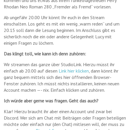
kommen und uns etwas aus ihrem funkelnagelneuen Perry
Rhodan Neo Roman 280 „Fremder als Fremd“ vorlesen.
Ab ungefähr 20.00 Uhr könnt Ihr euch in den Stream
einschalten. Los geht es mit ein wenig „warm reden“ und um
20.15 soll dann die Lesung beginnen. Im Anschluss gibt es
sicherlich noch die ein oder andere Gelegenheit Lucy mit
einigen Fragen zu löchern.
Das klingt toll, wie kann ich denn zuhören:
Wir streamen das ganze über StudioLink. Hierzu müsst ihr
einfach ab 20.00 auf diesen
Link hier klicken
, dann könnt ihr
ganz bequem mittels sich dies hier öffnenden Browser-
Fenster zuhören. Ich müsst nichts installieren, keinen neuen
Account machen —- nix. Einfach klicken und zuhören.
Ich würde aber gerne was fragen. Geht das auch?
Klar! Hierzu braucht ihr aber einen Account und zwar bei
Discord. Wer sich am Chat mit Beiträgen oder Fragen beteiligen
möchte oder einfach nur (den Chat) mitlesen will, der muss zu