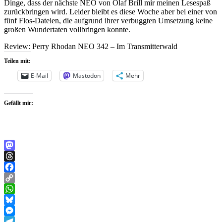
Dinge, dass der nächste NEO von Olaf Brill mir meinen Lesespaß
zurückbringen wird. Leider bleibt es diese Woche aber bei einer von
fünf Flos-Dateien, die aufgrund ihrer verbuggten Umsetzung keine
großen Wundertaten vollbringen konnte.
Review: Perry Rhodan NEO 342 – Im Transmitterwald
Teilen mit:
E-Mail
Mastodon
Mehr
Gefällt mir:
Mastodon
Threads
Facebook
Copy
Link
WhatsApp
Bluesky
Messenger