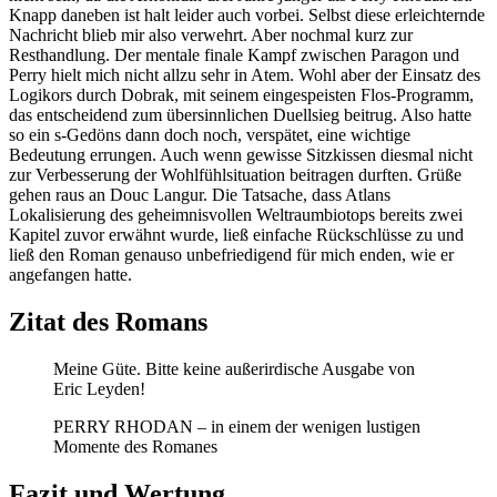
Knapp daneben ist halt leider auch vorbei. Selbst diese erleichternde
Nachricht blieb mir also verwehrt. Aber nochmal kurz zur
Resthandlung. Der mentale finale Kampf zwischen Paragon und
Perry hielt mich nicht allzu sehr in Atem. Wohl aber der Einsatz des
Logikors durch Dobrak, mit seinem eingespeisten Flos-Programm,
das entscheidend zum übersinnlichen Duellsieg beitrug. Also hatte
so ein s-Gedöns dann doch noch, verspätet, eine wichtige
Bedeutung errungen. Auch wenn gewisse Sitzkissen diesmal nicht
zur Verbesserung der Wohlfühlsituation beitragen durften. Grüße
gehen raus an Douc Langur. Die Tatsache, dass Atlans
Lokalisierung des geheimnisvollen Weltraumbiotops bereits zwei
Kapitel zuvor erwähnt wurde, ließ einfache Rückschlüsse zu und
ließ den Roman genauso unbefriedigend für mich enden, wie er
angefangen hatte.
Zitat des Romans
Meine Güte. Bitte keine außerirdische Ausgabe von
Eric Leyden!
PERRY RHODAN – in einem der wenigen lustigen
Momente des Romanes
Fazit und Wertung