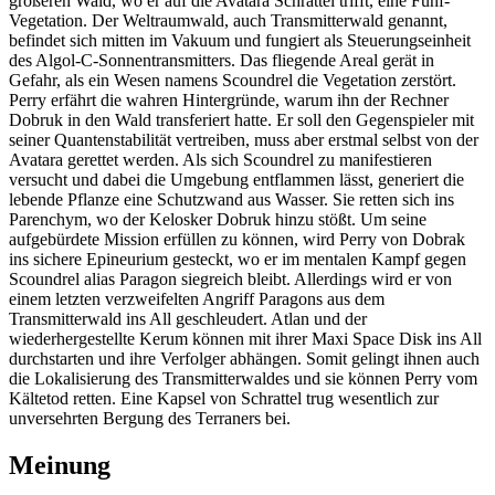
größeren Wald, wo er auf die Avatara Schrattel trifft, eine Fünf-
Vegetation. Der Weltraumwald, auch Transmitterwald genannt,
befindet sich mitten im Vakuum und fungiert als Steuerungseinheit
des Algol-C-Sonnentransmitters. Das fliegende Areal gerät in
Gefahr, als ein Wesen namens Scoundrel die Vegetation zerstört.
Perry erfährt die wahren Hintergründe, warum ihn der Rechner
Dobruk in den Wald transferiert hatte. Er soll den Gegenspieler mit
seiner Quantenstabilität vertreiben, muss aber erstmal selbst von der
Avatara gerettet werden. Als sich Scoundrel zu manifestieren
versucht und dabei die Umgebung entflammen lässt, generiert die
lebende Pflanze eine Schutzwand aus Wasser. Sie retten sich ins
Parenchym, wo der Kelosker Dobruk hinzu stößt. Um seine
aufgebürdete Mission erfüllen zu können, wird Perry von Dobrak
ins sichere Epineurium gesteckt, wo er im mentalen Kampf gegen
Scoundrel alias Paragon siegreich bleibt. Allerdings wird er von
einem letzten verzweifelten Angriff Paragons aus dem
Transmitterwald ins All geschleudert. Atlan und der
wiederhergestellte Kerum können mit ihrer Maxi Space Disk ins All
durchstarten und ihre Verfolger abhängen. Somit gelingt ihnen auch
die Lokalisierung des Transmitterwaldes und sie können Perry vom
Kältetod retten. Eine Kapsel von Schrattel trug wesentlich zur
unversehrten Bergung des Terraners bei.
Meinung