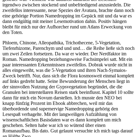
irgendwo zwischen stockend und unbefriedigend anzusiedeln. Die
zweifellos interessante, neue Spezies der Avatara, brachte dann noch
eine gehörige Portion Namedropping im Gepäck mit und da war es
dann endgültig mit meiner Lesemotivation dahin. Positiv hängen
bleibt für mich nur der Aufhorcher rund um Atlans Erweckung von
den Toten.
Phloem, Chinone, Alleopathika, Trichothecene, 5-Vegetation,
Tiefenrhizome, Parenchym und und und… die Reihe ließe sich noch
um zwei Zeilen fortsetzen. Da war er wieder. Der Nerdfaktor im
Roman. Namedropping beziehungsweise Fachsimpelei satt. Mit ein
paar interessanten Erkenntnissen zweifellos. Dobrak wurde nicht in
alles eingeweiht, was die 5-Vegetation und ihren Nach-Symaios-
Zweck betrifft. Nur, dass sich die Flora kosmosweit einmal komplett
auf links gedreht hatte. Seine Bewunderung der Menschen liegt in
der sinnvollen Nutzung der Gypsvegetation begründet, die die
Granulen bei interstellaren Reisen stark beeinflusst. Kapitel 10 sollte
dann für mich ein Novum darstellen. Ich musste den NEO bei
knapp fünfzig Prozent im Ebook abbrechen, weil mir das
überbordende und supernervige Namedropping gehörig den
Lesespaß verhagelte. Mit der langweiligen Aufzählung von
wissenschaftlichen Basisdaten war es dann komplett um mich
geschehen. Selten habe war ich so wütend über einen
Romanaufbau. Bis dato. Gut gelaunt versuchte ich mich tags darauf
an Hälfte Zwo.