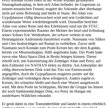
Perry Rhodan öffnet einen in der Wüste Rumals gefundenen
Smaragdsarkophag, in dem sich Atlan befindet. Im Gegensatz zu
seinem terranischen Freund, reagiert der Arkonide aber überhaupt
nicht auf seine Befreiung und bleibt in Stasis. Bis Atlan von
Gypsfplanzen völlig überwuchert wird und sein Gedächtnis auf
wundersame Weise wiederhergestellt wird. Daraufhin berichtet
Atlan von seiner Reise und den Erlebnissen rund um die STAC.
Einem experimenteller Raumer der Meister der Insel und Erfindung
seines Sohnes Eric Weidenburn, der schwer verletzt in sein
Heimatgalaxie Andromeda transferiert wurde. Naumann von Silikor
und Cleo beabsichtigen auf Rumal zu verbleiben. Zuvor stellt
Naumann noch Kontakt zum Posbi Kerum her, der dem Kapitän,
bereits vor Missionsbeginn, Hilfe angeboten hatte. Der Posbi hatte
zuvor eine Maxi-Space-Disk in Besitz bringen können. Dieser
erhofft sich, mit Autorisierung der Zeitträger Atlan und Perry, auf
dem Erdmond vor NATHAN treten zu dürfen. Am Ankerplatz der
völlig überwucherten Disk wird das Trio von Eisenwurzeln
angegriffen, doch die Gypspflanzen reagieren positiv auf die
Zeitträger und verteidigen diese erfolgreich. Anders ergeht es
Kerum, der schutzlos bleibt und durch eine Wurzel ausgeknockt
wird. Mit dem Posbi im Schlepptau, flüchtet die Gruppe ins Innere
der noch funktionstüchtigen Disk, wo Perry im Hangar ein
sonderbares Wäldchen erkundet.
Er gerät dabei in eine Transmitterblüte und landet in einem erheblich