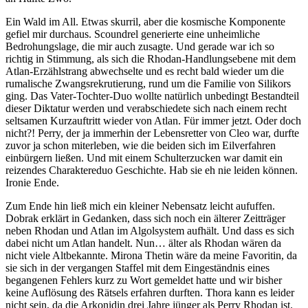
Ein Wald im All. Etwas skurril, aber die kosmische Komponente
gefiel mir durchaus. Scoundrel generierte eine unheimliche
Bedrohungslage, die mir auch zusagte. Und gerade war ich so
richtig in Stimmung, als sich die Rhodan-Handlungsebene mit dem
Atlan-Erzählstrang abwechselte und es recht bald wieder um die
rumalische Zwangsrekrutierung, rund um die Familie von Silikors
ging. Das Vater-Tochter-Duo wollte natürlich unbedingt Bestandteil
dieser Diktatur werden und verabschiedete sich nach einem recht
seltsamen Kurzauftritt wieder von Atlan. Für immer jetzt. Oder doch
nicht?! Perry, der ja immerhin der Lebensretter von Cleo war, durfte
zuvor ja schon miterleben, wie die beiden sich im Eilverfahren
einbürgern ließen. Und mit einem Schulterzucken war damit ein
reizendes Charaktereduo Geschichte. Hab sie eh nie leiden können.
Ironie Ende.
Zum Ende hin ließ mich ein kleiner Nebensatz leicht aufuffen.
Dobrak erklärt in Gedanken, dass sich noch ein älterer Zeitträger
neben Rhodan und Atlan im Algolsystem aufhält. Und dass es sich
dabei nicht um Atlan handelt. Nun… älter als Rhodan wären da
nicht viele Altbekannte. Mirona Thetin wäre da meine Favoritin, da
sie sich in der vergangen Staffel mit dem Eingeständnis eines
begangenen Fehlers kurz zu Wort gemeldet hatte und wir bisher
keine Auflösung des Rätsels erfahren durften. Thora kann es leider
nicht sein, da die Arkonidin drei Jahre jünger als Perry Rhodan ist.