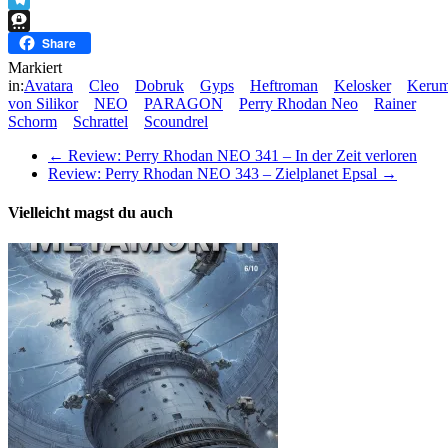
Telegram
Threema
Share
Markiert
in:
Avatara
Cleo
Dobruk
Gyps
Heftroman
Kelosker
Keru
von Silikor
NEO
PARAGON
Perry Rhodan Neo
Rainer
Schorm
Schrattel
Scoundrel
←
Review: Perry Rhodan NEO 341 – In der Zeit verloren
Review: Perry Rhodan NEO 343 – Zielplanet Epsal
→
Vielleicht magst du auch