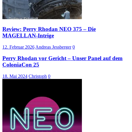
Review: Perry Rhodan NEO 375 – Die
MAGELLAN-Intrige
12. Februar 2026
Andreas Jessberger
0
Perry Rhodan vor Gericht – Unser Panel auf dem
ColoniaCon 25
18. Mai 2024
Christoph
0