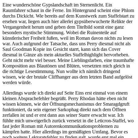
Eine wunderschöne Gypslandschaft im Sternenlicht. Ein
Raumfahrer schaut in die Ferne. Im Hintergrund scheint eine Phlom
durchs Dickicht. Wie bereits auf dem Kunstwerk zum Staffelstart zu
ersehen war, liegen auch hier allerlei gypsüberwucherte Relikte der
Vergangenheit herum und geben dem Titelbild somit eine ganz
besonders mystische Stimmung. Wobei die Ruinenteile auf
künstlerischer Freiheit fußen, weil im Roman davon nichts zu lesen
war. Auch aufgrund der Tatsache, dass uns Perry diesmal nicht als
Saul Goodman Kopie ins Gesicht starrt, kann sich das Cover
diesmal in Gänze als mein aktuelles Staffelhighlight hervorheben.
Geht nicht mehr viel besser. Meine Lieblingsfarben, eine traumhafte
Komposition aus Blautönen und Blüten, versetzten mich gleich in
die richtige Lesestimmung. Nun wollte ich nämlich dringend
wissen, wie der brutale Cliffhanger aus dem letzten Band aufgelöst
werden würde.
Allerdings wurde ich direkt auf Seite Eins erst einmal von einem
kleinen Absprachefehler begrüßt. Perry Rhodan hätte eben nicht
wissen können, wie der Öffnungsmechanismus der Smaragdgruft
funktioniert, da sein eigener Sarkophag direkt nach dem Öffnen
zerfallen ist und er erst dann aus seiner Starre erwacht war. Ich
fühlte mich unweigerlich zurück versetzt in die Leticron-Staffel, wo
fast jeder Roman mit Autorenkommunikationsproblemen zu
kämpfen hatte. Hier allerdings im gemäßigten Umfang. Bevor es
noch weitere Lektoratsfehler zu finden galt, wurde erst mal ein