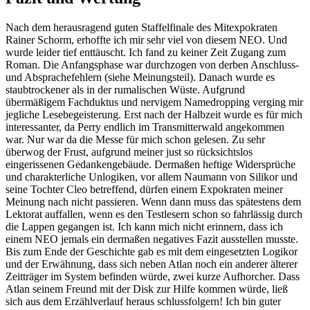
Nach dem herausragend guten Staffelfinale des Mitexpokraten
Rainer Schorm, erhoffte ich mir sehr viel von diesem NEO. Und
wurde leider tief enttäuscht. Ich fand zu keiner Zeit Zugang zum
Roman. Die Anfangsphase war durchzogen von derben Anschluss-
und Absprachefehlern (siehe Meinungsteil). Danach wurde es
staubtrockener als in der rumalischen Wüste. Aufgrund
übermäßigem Fachduktus und nervigem Namedropping verging mir
jegliche Lesebegeisterung. Erst nach der Halbzeit wurde es für mich
interessanter, da Perry endlich im Transmitterwald angekommen
war. Nur war da die Messe für mich schon gelesen. Zu sehr
überwog der Frust, aufgrund meiner just so rücksichtslos
eingerissenen Gedankengebäude. Dermaßen heftige Widersprüche
und charakterliche Unlogiken, vor allem Naumann von Silikor und
seine Tochter Cleo betreffend, dürfen einem Expokraten meiner
Meinung nach nicht passieren. Wenn dann muss das spätestens dem
Lektorat auffallen, wenn es den Testlesern schon so fahrlässig durch
die Lappen gegangen ist. Ich kann mich nicht erinnern, dass ich
einem NEO jemals ein dermaßen negatives Fazit ausstellen musste.
Bis zum Ende der Geschichte gab es mit dem eingesetzten Logikor
und der Erwähnung, dass sich neben Atlan noch ein anderer älterer
Zeitträger im System befinden würde, zwei kurze Aufhorcher. Dass
Atlan seinem Freund mit der Disk zur Hilfe kommen würde, ließ
sich aus dem Erzählverlauf heraus schlussfolgern! Ich bin guter