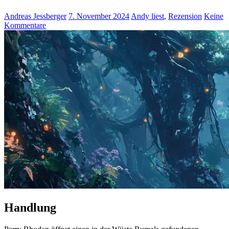
Andreas Jessberger
7. November 2024
Andy liest
,
Rezension
Keine
Kommentare
Handlung