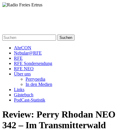
Skip
to
content
Radio Freies Ertrus
Ein Perry Rhodan PodCast
Suchen
AhrCON
Nebular@RFE
RFE
RFE Sondersendung
RFE NEO
Über uns
Perrypedia
In den Medien
Links
Gästebuch
PodCast-Statistik
Review: Perry Rhodan NEO
342 – Im Transmitterwald