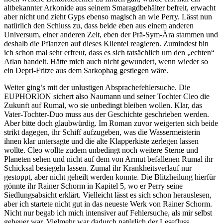
altbekannter Arkonide aus seinem Smaragdbehälter befreit, erwacht
aber nicht und zieht Gyps ebenso magisch an wie Perry. Lässt nun
natürlich den Schluss zu, dass beide eben aus einem anderen
Universum, einer anderen Zeit, eben der Prä-Sym-Ära stammen und
deshalb die Pflanzen auf dieses Klientel reagieren. Zumindest bin
ich schon mal sehr erfreut, dass es sich tatsächlich um den „echten“
Atlan handelt. Hätte mich auch nicht gewundert, wenn wieder so
ein Depri-Fritze aus dem Sarkophag gestiegen wäre.
Weiter ging’s mit der unlustigen Absprachefehlersuche. Die
EUPHORION sichert also Naumann und seiner Tochter Cleo die
Zukunft auf Rumal, wo sie unbedingt bleiben wollen. Klar, das
Vater-Tochter-Duo muss aus der Geschichte geschrieben werden.
Aber bitte doch glaubwürdig. Im Roman zuvor weigerten sich beide
strikt dagegen, ihr Schiff aufzugeben, was die Wassermeisterin
ihnen klar untersagte und die alte Klapperkiste zerlegen lassen
wollte. Cleo wollte zudem unbedingt noch weitere Sterne und
Planeten sehen und nicht auf dem von Armut befallenen Rumal ihr
Schicksal besiegeln lassen. Zumal ihr Krankheitsverlauf nur
gestoppt, aber nicht geheilt werden konnte. Die Blitzheilung hierfür
gönnte ihr Rainer Schorm in Kapitel 5, wo er Perry seine
Siedlungsabsicht erklärt. Vielleicht lässt es sich schon herauslesen,
aber ich startete nicht gut in das neueste Werk von Rainer Schorm.
Nicht nur begab ich mich intensiver auf Fehlersuche, als mir selbst
geheuer war. Vielmehr war dadurch natürlich der Lesefluss