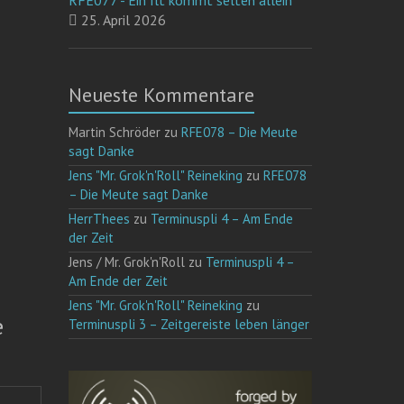
RFE077 - Ein Ilt kommt selten allein
25. April 2026
Neueste Kommentare
Martin Schröder
zu
RFE078 – Die Meute
sagt Danke
Jens "Mr. Grok'n'Roll" Reineking
zu
RFE078
– Die Meute sagt Danke
HerrThees
zu
Terminuspli 4 – Am Ende
der Zeit
Jens / Mr. Grok'n'Roll
zu
Terminuspli 4 –
Am Ende der Zeit
Jens "Mr. Grok'n'Roll" Reineking
zu
e
Terminuspli 3 – Zeitgereiste leben länger