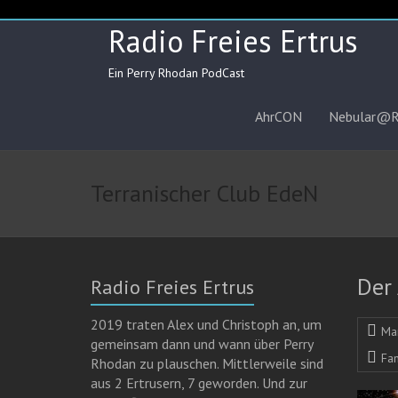
Skip
to
Radio Freies Ertrus
content
Ein Perry Rhodan PodCast
AhrCON
Nebular@
Terranischer Club EdeN
Der
Radio Freies Ertrus
2019 traten Alex und Christoph an, um
Ma
gemeinsam dann und wann über Perry
Fa
Rhodan zu plauschen. Mittlerweile sind
aus 2 Ertrusern, 7 geworden. Und zur