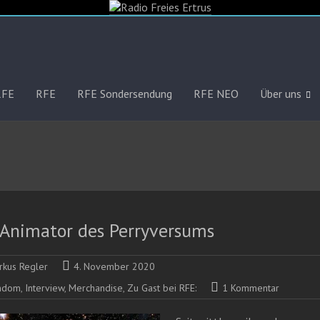
RFE
RFE
RFE Sondersendung
RFE NEO
Über uns
 Animator des Perryversums
rkus Regler
4. November 2020
ndom
,
Interview
,
Merchandise
,
Zu Gast bei RFE:
1 Kommentar