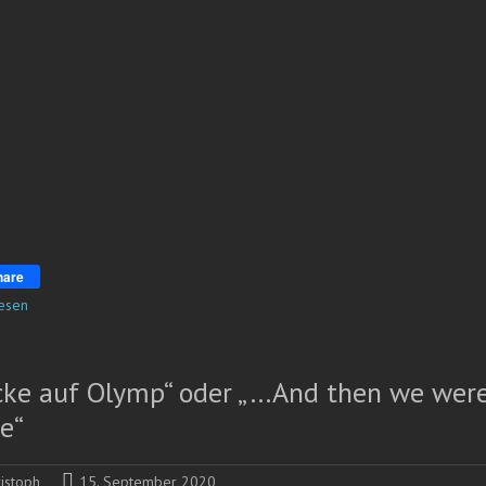
hare
esen
icke auf Olymp“ oder „…And then we wer
e“
istoph
15. September 2020