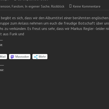
zension
,
Fandom
,
In eigener Sache
,
Rückblick
Keine Kommentare
 begibt es sich, dass wir den Albumtitel einer berühmten englischen
ruppe zum Anlass nehmen um euch die freudige Botschaft über un
s zu verkünden. Es freut uns sehr, dass wir Markus Regler -leider ni
t aus Funk und
it:
Mail
Mastodon
Mehr
mir: