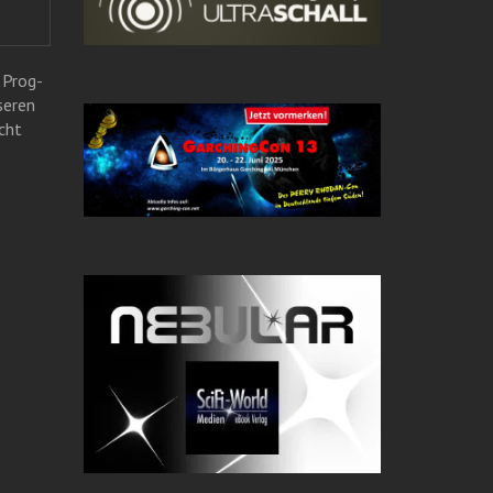
 Prog-
seren
cht