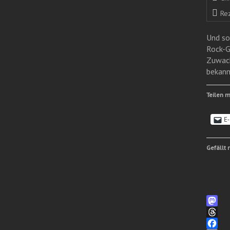
Re
Und so
Rock-G
Zuwach
bekann
Teilen m
E-
Gefällt 
M
a
T