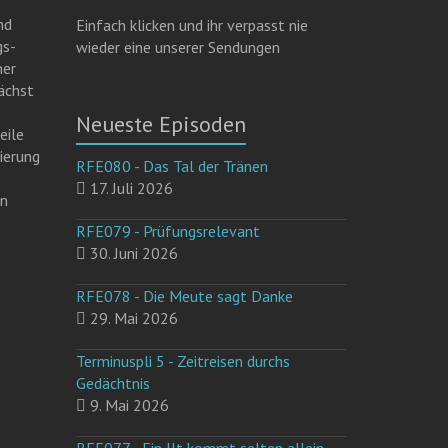
nd
Einfach klicken und ihr verpasst nie
gs-
wieder eine unserer Sendungen
ner
ächst
Neueste Episoden
eile
ierung
RFE080 - Das Tal der Tränen
17. Juli 2026
en
RFE079 - Prüfungsrelevant
30. Juni 2026
RFE078 - Die Meute sagt Danke
29. Mai 2026
Terminuspli 5 - Zeitreisen durchs
Gedächtnis
9. Mai 2026