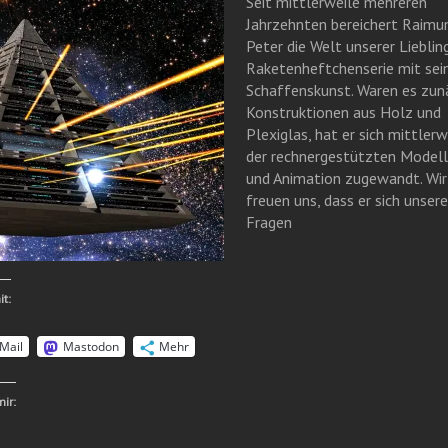
Seit mittlerweile mehreren
Jahrzehnten bereichert Raimu
Peter die Welt unserer Lieblin
Raketenheftchenserie mit sei
Schaffenskunst. Waren es zun
Konstruktionen aus Holz und
Plexiglas, hat er sich mittlerw
der rechnergestützten Modell
und Animation zugewandt. Wir
freuen uns, dass er sich unser
Fragen
it:
Mail
Mastodon
Mehr
mir: